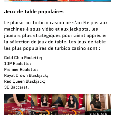
Jeux de table populaires
Le plaisir au Turbico casino ne s’arrête pas aux
machines à sous vidéo et aux jackpots, les
joueurs plus stratégiques pourraient apprécier
la sélection de jeux de table. Les jeux de table
les plus populaires de turbico casino sont :
Gold Chip Roulette;
10P Roulette;
Premier Roulette;
Royal Crown Blackjack;
Red Queen Blackjack;
3D Baccarat.