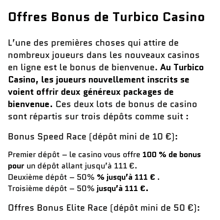
Offres Bonus de Turbico Casino
L’une des premières choses qui attire de
nombreux joueurs dans les nouveaux casinos
en ligne est le bonus de bienvenue.
Au Turbico
Casino, les joueurs nouvellement inscrits se
voient offrir deux généreux packages de
bienvenue.
Ces deux lots de bonus de casino
sont répartis sur trois dépôts comme suit :
Bonus Speed Race (dépôt mini de 10 €):
Premier dépôt – le casino vous offre
100 % de bonus
pour
un dépôt allant jusqu’à 111 €.
Deuxième dépôt – 50%
% jusqu’à 111 €
.
Troisième dépôt – 50%
jusqu’à 111 €.
Offres Bonus Elite Race (dépôt mini de 50 €):