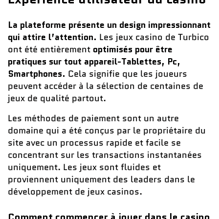
La plateforme présente un design impressionnant
qui attire l’attention.
Les jeux casino de Turbico
ont été entièrement
optimisés pour être
pratiques sur tout appareil-Tablettes, Pc,
Smartphones.
Cela signifie que les joueurs
peuvent accéder à la sélection de centaines de
jeux de qualité partout.
Les méthodes de paiement sont un autre
domaine qui a été conçus par le propriétaire du
site avec un processus rapide et facile se
concentrant sur les transactions instantanées
uniquement. Les jeux sont fluides et
proviennent uniquement des leaders dans le
développement de jeux casinos.
Comment commencer à jouer dans le casino