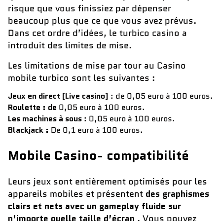
risque que vous finissiez par dépenser
beaucoup plus que ce que vous avez prévus.
Dans cet ordre d’idées, le turbico casino a
introduit des limites de mise.
Les limitations de mise par tour au Casino
mobile turbico sont les suivantes :
Jeux en direct (Live casino)
: de 0,05 euro à 100 euros.
Roulette : de
0,05 euro à 100 euros.
Les machines à sous
: 0,05 euro à 100 euros.
Blackjack :
De 0,1 euro à 100 euros.
Mobile Casino- compatibilité
Leurs jeux sont entièrement optimisés pour les
appareils mobiles et présentent
des graphismes
clairs et nets avec un gameplay fluide sur
n’importe quelle taille d’écran
. Vous pouvez