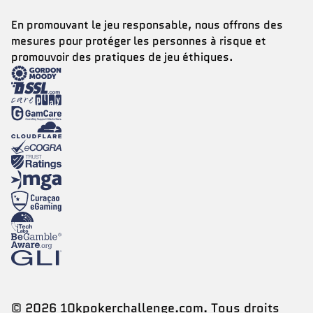
En promouvant le jeu responsable, nous offrons des
mesures pour protéger les personnes à risque et
promouvoir des pratiques de jeu éthiques.
© 2026 10kpokerchallenge.com. Tous droits