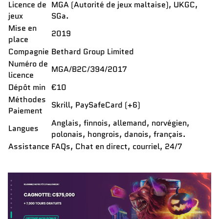
Licence de
MGA (Autorité de jeux maltaise), UKGC,
jeux
SGa.
Mise en
2019
place
Compagnie
Bethard Group Limited
Numéro de
MGA/B2C/394/2017
licence
Dépôt min
€10
Méthodes
Skrill, PaySafeCard (+6)
Paiement
Anglais, finnois, allemand, norvégien,
Langues
polonais, hongrois, danois, français.
Assistance
FAQs, Chat en direct, courriel, 24/7