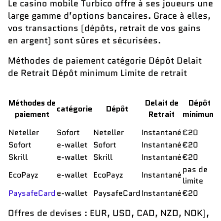
Le casino mobile Turbico offre à ses joueurs une
large gamme d’options bancaires. Grace à elles,
vos transactions (dépôts, retrait de vos gains
en argent) sont sûres et sécurisées.
Méthodes de paiement catégorie Dépôt Delait
de Retrait Dépôt minimum Limite de retrait
Méthodes de
Delait de
Dépôt
catégorie
Dépôt
paiement
Retrait
minimum
Neteller
Sofort
Neteller
Instantané
€20
Sofort
e-wallet
Sofort
Instantané
€20
Skrill
e-wallet
Skrill
Instantané
€20
pas de
EcoPayz
e-wallet
EcoPayz
Instantané
limite
PaysafeCard
e-wallet
PaysafeCard
Instantané
€20
Offres de devises : EUR, USD, CAD, NZD, NOK),