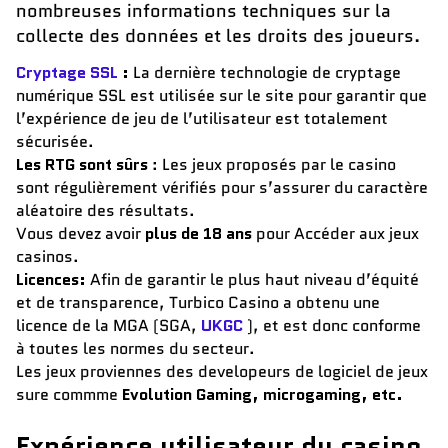
nombreuses informations techniques sur la
collecte des données et les droits des joueurs.
Cryptage SSL
:
La dernière technologie de cryptage
numérique SSL est utilisée sur le site pour garantir que
l’expérience de jeu de l’utilisateur est totalement
sécurisée.
Les RTG sont sûrs
: Les jeux proposés par le casino
sont régulièrement vérifiés pour s’assurer du caractère
aléatoire des résultats.
Vous devez avoir
plus de 18 ans
pour Accéder aux jeux
casinos.
Licences:
Afin de garantir le plus haut niveau d’équité
et de transparence, Turbico Casino a obtenu une
licence de la MGA (SGA,
UKGC
), et est donc conforme
à toutes les normes du secteur.
Les jeux proviennes des developeurs de logiciel de jeux
sure commme
Evolution Gaming, microgaming, etc.
Expérience utilisateur du casino