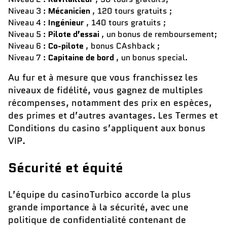
Niveau 3 :
Mécanicien
, 120 tours gratuits ;
Niveau 4 :
Ingénieur
, 140 tours gratuits ;
Niveau 5 :
Pilote d’essai
, un bonus de remboursement;
Niveau 6 :
Co-pilote
, bonus CAshback ;
Niveau 7 :
Capitaine de bord
, un bonus special.
Au fur et à mesure que vous franchissez les
niveaux de fidélité, vous gagnez de multiples
récompenses, notamment des prix en espèces,
des primes et d’autres avantages. Les Termes et
Conditions du casino s’appliquent aux bonus
VIP.
Sécurité et équité
L’équipe du casinoTurbico accorde la plus
grande importance à la sécurité, avec une
politique de confidentialité contenant de