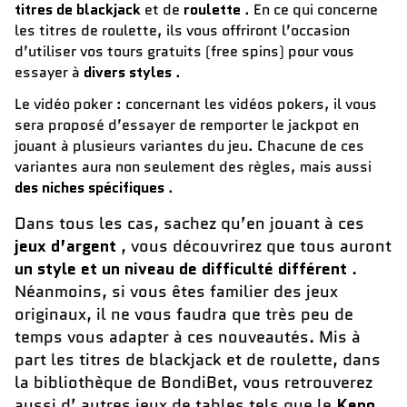
titres de blackjack
et de
roulette
. En ce qui concerne
les titres de roulette, ils vous offriront l’occasion
d’utiliser vos tours gratuits (free spins) pour vous
essayer à
divers styles
.
Le vidéo poker : concernant les vidéos pokers, il vous
sera proposé d’essayer de remporter le jackpot en
jouant à plusieurs variantes du jeu. Chacune de ces
variantes aura non seulement des règles, mais aussi
des niches spécifiques
.
Dans tous les cas, sachez qu’en jouant à ces
jeux d’argent
, vous découvrirez que tous auront
un style et un niveau de difficulté différent
.
Néanmoins, si vous êtes familier des jeux
originaux, il ne vous faudra que très peu de
temps vous adapter à ces nouveautés. Mis à
part les titres de blackjack et de roulette, dans
la bibliothèque de BondiBet, vous retrouverez
aussi d’ autres jeux de tables tels que le
Keno