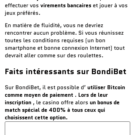
effectuer vos
virements bancaires
et jouer à vos
jeux préférés.
En matière de fluidité, vous ne devriez
rencontrer aucun problème. Si vous réunissez
toutes les conditions requises (un bon
smartphone et bonne connexion Internet) tout
devrait aller comme sur des roulettes.
Faits intéressants sur BondiBet
Sur BondiBet, il est possible d’
utiliser Bitcoin
comme moyen de paiement
.
Lors de leur
inscription
, le casino offre alors
un bonus de
match spécial de 400% à tous ceux qui
choisissent cette option.