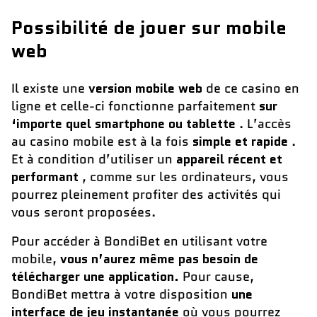
Possibilité de jouer sur mobile
web
Il existe une
version mobile web
de ce casino en
ligne et celle-ci fonctionne parfaitement
sur
‘importe quel smartphone ou tablette
. L’accès
au casino mobile est à la fois
simple et rapide
.
Et à condition d’utiliser un
appareil récent et
performant
, comme sur les ordinateurs, vous
pourrez pleinement profiter des activités qui
vous seront proposées.
Pour accéder à BondiBet en utilisant votre
mobile,
vous n’aurez même pas besoin de
télécharger une application.
Pour cause,
BondiBet mettra à votre disposition
une
interface de jeu instantanée
où vous pourrez