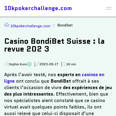
10kpokerchallenge.com
Bondibet
10kpokerchallenge.com
Casino BondiBet Suisse : la
revue 202
3
Sophie Kunz
2023-09-17
16 min
Après l’avoir testé, nos
experts en
casinos en
ligne
ont conclu que
BondiBet
offrait à ses
clients l’occasion de vivre
des expériences de jeu
des plus intéressantes
. Effectivement, bien que
nos spécialistes aient constaté que ce casino
virtuel avait quelques points faibles, ils ont
aussi relevé que celui-ci disposait d’une