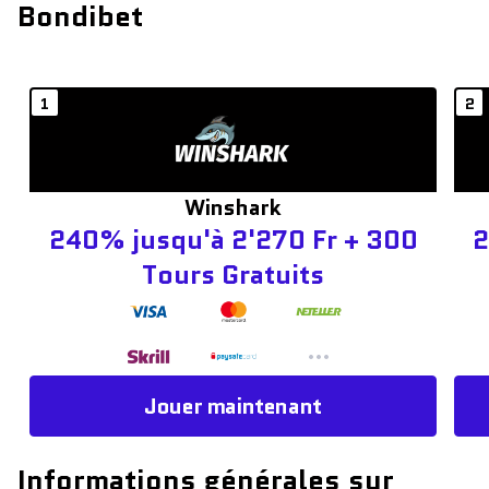
Bondibet
Winshark
240% jusqu'à 2'270 Fr + 300
2
Tours Gratuits
Jouer maintenant
Informations générales sur