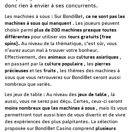
donc rien à envier à ses concurrents.
Les machines à sous : Sur BondiBet,
ce ne sont pas les
machines à sous qui manquent
. Les joueurs peuvent
choisir parmi
plus de 200 machines presque toutes
différentes
pour utiliser vos
tours gratuits (free
spins).
Au niveau de la thématique, c’est sûr, vous
n’aurez aucun mal à trouver votre bonheur.
Effectivement, des
animaux
aux
cultures asiatiques
,
en passant par la
culture populaire
, les
pierres
précieuses
et les
fruits
, les thèmes des machines à
sous que vous retrouverez sur BondiBet seront aussi
nombreux que variés.
Les jeux de table : Au niveau des
jeux de table
, là
aussi, vous ne serez pas déçu. Certes, ceux-ci seront
moins nombreux que les machines à sous
, mais ils vous
permettront tout aussi bien de vous divertir et de vivre
des expériences des plus palpitantes. La sélection
proposée sur BondiBet Casino comprend
plusieurs