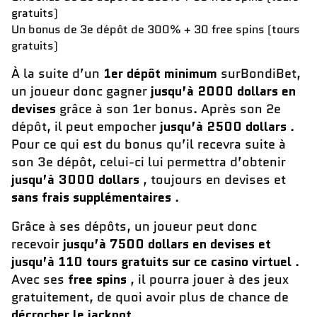
gratuits)
Un bonus de 3e dépôt de 300% + 30 free spins (tours
gratuits)
À la suite d’un
1er dépôt minimum
surBondiBet,
un joueur donc gagner
jusqu’à 2000 dollars en
devises
grâce à son 1er bonus. Après son 2e
dépôt, il peut empocher
jusqu’à 2500 dollars
.
Pour ce qui est du bonus qu’il recevra suite à
son 3e dépôt, celui-ci lui permettra d’obtenir
jusqu’à 3000 dollars
, toujours en devises et
sans frais supplémentaires
.
Grâce à ses dépôts, un joueur peut donc
recevoir
jusqu’à 7500 dollars en devises et
jusqu’à 110 tours gratuits sur ce casino virtuel
.
Avec ses
free spins
, il pourra jouer à des jeux
gratuitement, de quoi avoir plus de chance de
décrocher le jackpot
.