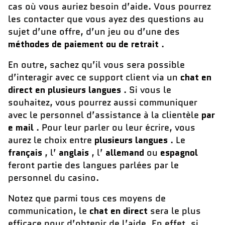
cas où vous auriez besoin d’aide. Vous pourrez
les contacter que vous ayez des questions au
sujet d’une offre, d’un jeu ou d’une des
méthodes de paiement ou de retrait
.
En outre, sachez qu’il vous sera possible
d’interagir avec ce support client via un
chat en
direct en plusieurs langues
. Si vous le
souhaitez, vous pourrez aussi communiquer
avec le personnel d’assistance à la clientèle
par
e mail
. Pour leur parler ou leur écrire, vous
aurez le choix entre
plusieurs langues
. Le
français
, l’
anglais
, l’
allemand
ou
espagnol
feront partie des langues parlées par le
personnel du casino.
Notez que parmi tous ces moyens de
communication, le
chat en direct
sera le plus
efficace pour d’obtenir de l’aide. En effet, si