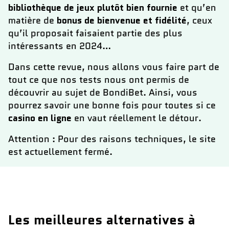
bibliothèque de jeux plutôt bien fournie
et qu’en
matière de
bonus de bienvenue et fidélité
, ceux
qu’il proposait faisaient partie des plus
intéressants en 2024…
Dans cette revue, nous allons vous faire part de
tout ce que nos tests nous ont permis de
découvrir au sujet de BondiBet. Ainsi, vous
pourrez savoir une bonne fois pour toutes si ce
casino en ligne
en vaut réellement le détour.
Attention : Pour des raisons techniques, le site
est actuellement fermé.
Les meilleures alternatives à